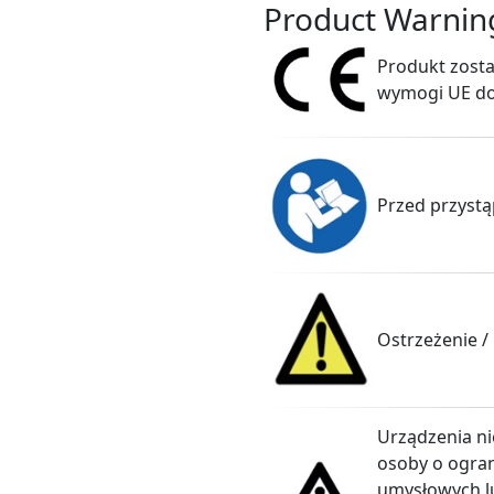
Product Warnin
Produkt zosta
wymogi UE dot
Przed przystąp
Ostrzeżenie /
Urządzenia ni
osoby o ogran
umysłowych lu