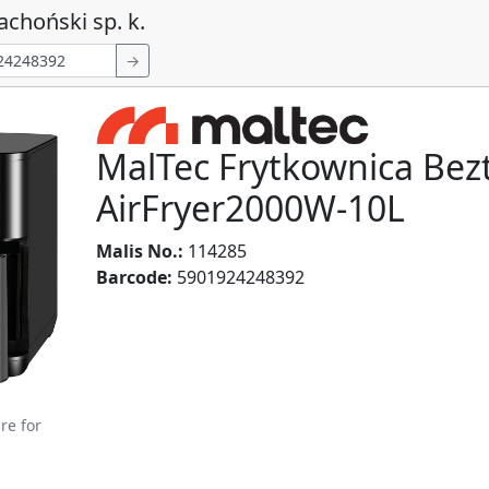
achoński sp. k.
→
MalTec Frytkownica Bez
AirFryer2000W-10L
Malis No.:
114285
Barcode:
5901924248392
re for