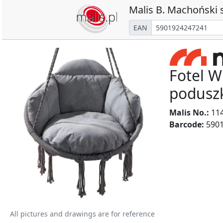
Malis B. Machoński s
EAN
Fotel W
podusz
Malis No.:
11
Barcode:
5901
All pictures and drawings are for reference