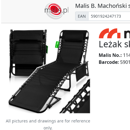
Malis B. Machoński s
EAN
Leżak 
Malis No.:
11
Barcode:
5901
All pictures and drawings are for reference
only.