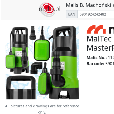
Malis B. Machoński s
EAN
MalTec
Maste
Malis No.:
11
Barcode:
5901
All pictures and drawings are for reference
only.