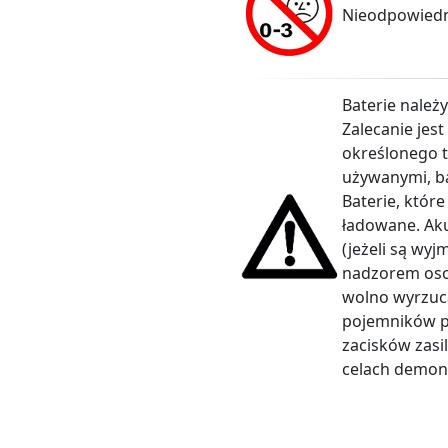
Nieodpowiedni
Baterie należ
Zalecanie jes
określonego t
używanymi, ba
Baterie, któr
ładowane. Aku
(jeżeli są wy
nadzorem osob
wolno wyrzuca
pojemników p
zacisków zasil
celach demons