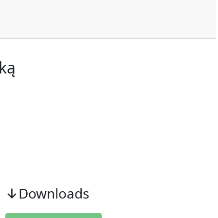
lką
↓Downloads