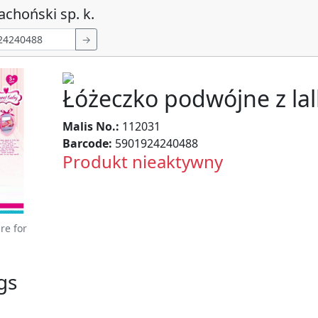
achoński sp. k.
→
Łóżeczko podwójne z la
Malis No.:
112031
Barcode:
5901924240488
Produkt nieaktywny
re for
gs