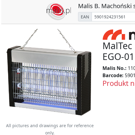
Malis B. Machoński s
EAN
MalTec
EGO-01
Malis No.:
11
Barcode:
5901
Produkt n
All pictures and drawings are for reference
only.