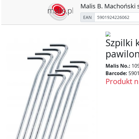
Malis B. Machoński s
EAN
Szpilki
pawilon
Malis No.:
10
Barcode:
5901
Produkt n